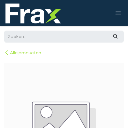
Overslaan naar inhoud
Alle producten