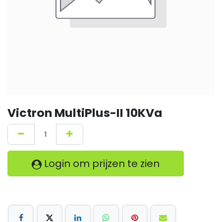
Victron MultiPlus-II 10KVa
Login om prijzen te zien