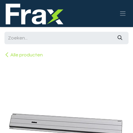
Overslaan naar inhoud
Alle producten