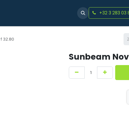
+32 3 283 03 
Producten
Account aanvragen
Vacatures
Evenemen
 32.80
Sunbeam Nova