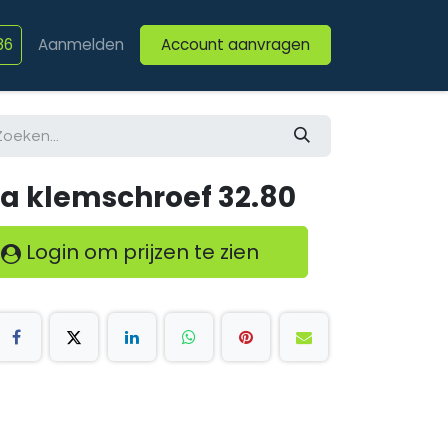
86
Aanmelden
Account aanvragen
ten
Afspraak
Vacatures
 klemschroef 32.80
Login om prijzen te zien