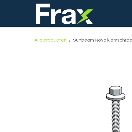
Overslaan naar inhoud
Startpagina
Alle producten
Sunbeam Nova klemschroef