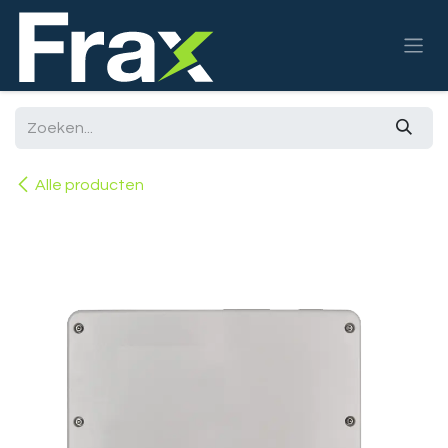
Overslaan naar inhoud
Alle producten