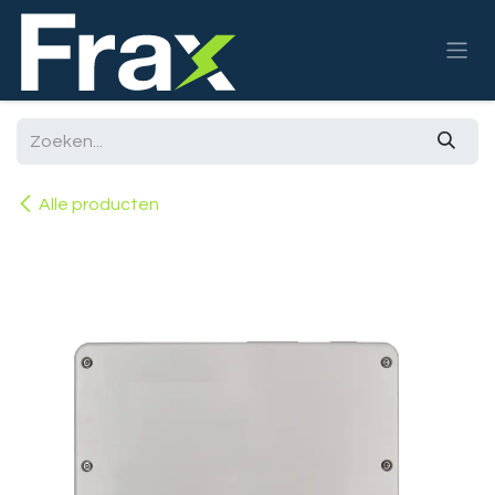
Overslaan naar inhoud
Alle producten