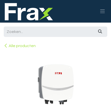
Overslaan naar inhoud
Alle producten