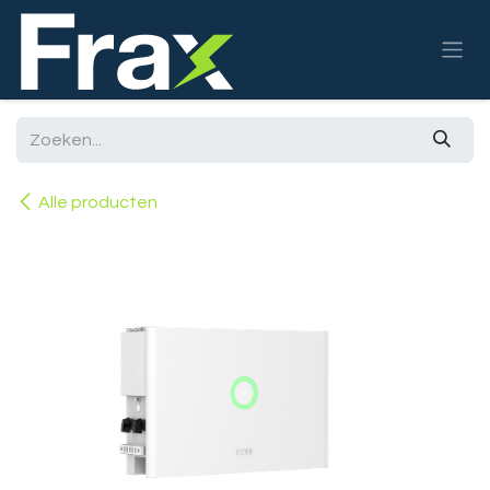
Overslaan naar inhoud
Alle producten