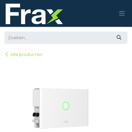
Overslaan naar inhoud
Alle producten