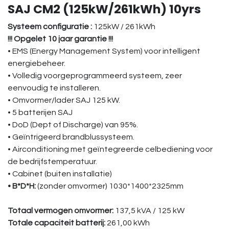
SAJ CM2 (125kW/261kWh) 10yrs
Systeem configuratie :
125kW / 261kWh
!!! Opgelet 10 jaar garantie !!!
• EMS (Energy Management System) voor intelligent
energiebeheer.
• Volledig voorgeprogrammeerd systeem, zeer
eenvoudig te installeren.
• Omvormer/lader SAJ 125 kW.
• 5 batterijen SAJ
• DoD (Dept of Discharge) van 95%.
• Geïntrigeerd brandblussysteem.
• Airconditioning met geïntegreerde celbediening voor
de bedrijfstemperatuur.
• Cabinet (buiten installatie)
• B*D*H:
(zonder omvormer) 1030*1400*2325mm
Totaal vermogen omvormer:
137,5 kVA / 125 kW
Totale capaciteit batterij:
261,00 kWh