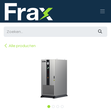
Overslaan naar inhoud
Alle producten