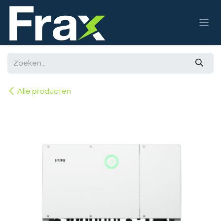
Overslaan naar inhoud
Alle producten