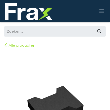
Overslaan naar inhoud
Alle producten