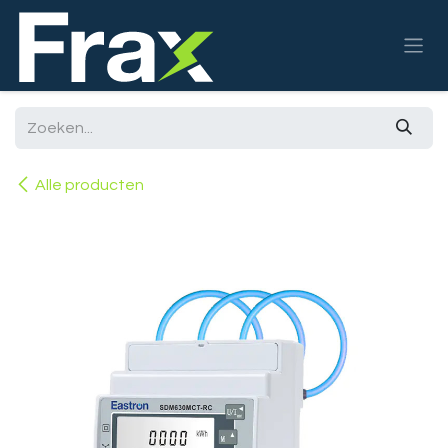
Overslaan naar inhoud
Alle producten