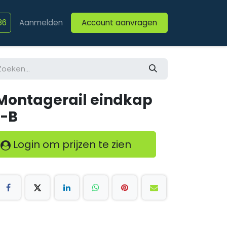
86
Aanmelden
Account aanvragen
ten
Afspraak
Vacatures
- Montagerail eindkap
0-B
Login om prijzen te zien