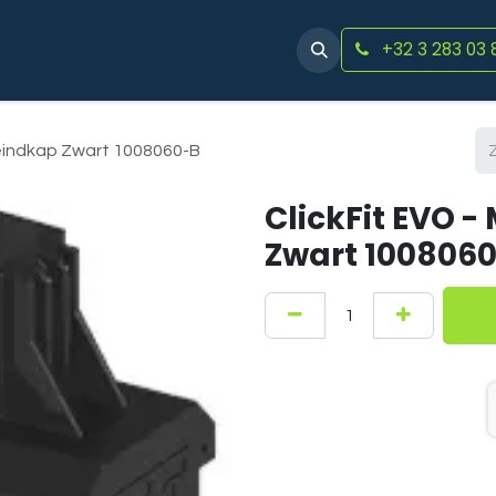
+32 3 283 03 
Producten
Account aanvragen
Vacatures
Evenemen
 eindkap Zwart 1008060-B
ClickFit EVO 
Zwart 100806