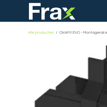
Overslaan naar inhoud
Startpagina
Alle producten
ClickFit EVO - Montagerail