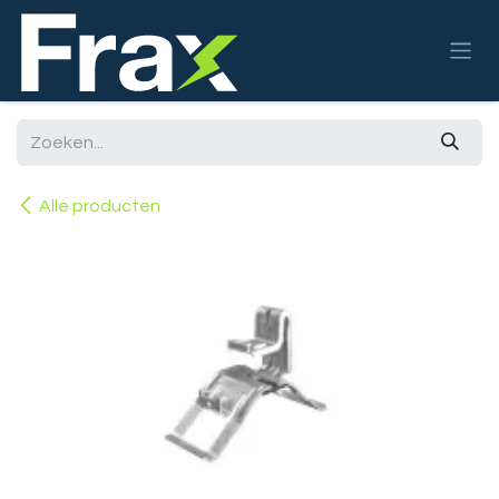
Overslaan naar inhoud
Alle producten