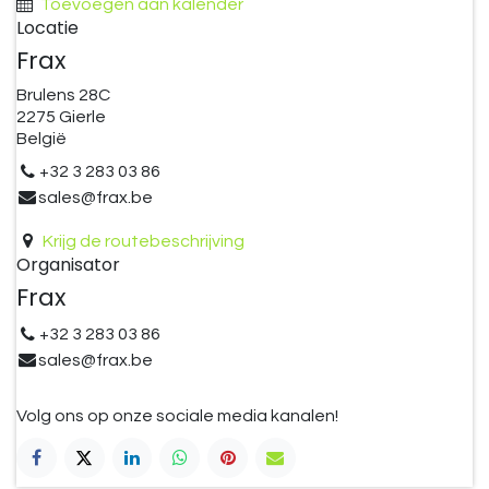
Toevoegen aan kalender
Locatie
Frax
Brulens 28C
2275 Gierle
België
+32 3 283 03 86
sales@frax.be
Krijg de routebeschrijving
Organisator
Frax
+32 3 283 03 86
sales@frax.be
Volg ons op onze sociale media kanalen!