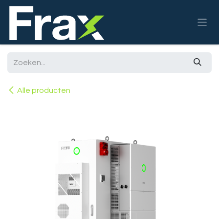
Overslaan naar inhoud
Alle producten