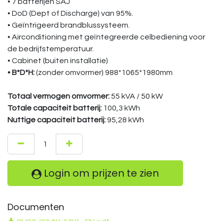
• 7 batterijen SAJ
• DoD (Dept of Discharge) van 95%.
• Geïntrigeerd brandblussysteem.
• Airconditioning met geïntegreerde celbediening voor
de bedrijfstemperatuur.
• Cabinet (buiten installatie)
• B*D*H:
(zonder omvormer) 988*1065*1980mm
Totaal vermogen omvormer:
55 kVA / 50 kW
Totale capaciteit batterij:
100,3 kWh
Nuttige capaciteit batterij:
95,28 kWh
Login om prijzen te zien
Documenten